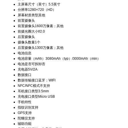
主屏幕尺寸（英寸）
5.5英寸
分辨率
1280×720（HD）
屏幕材质类型
其他
前置摄像头
前置摄像头
1600万像素；其他
前摄光圈大小
f/2.0
后置摄像头
摄像头数量
1个
后置摄像头
1300万像素；其他
电池信息
电池容量（mAh）
3080mAh（typ）/3000mAh（min）
电池是否可拆卸
否
充电器
5V/2A
数据接口
数据传输接口
蓝牙；WIFI
NFC/NFC模式
不支持
耳机接口类型
3.5mm
充电接口类型
Micro USB
手机特性
指纹识别
支持
GPS
支持
陀螺仪
支持
辅助功能