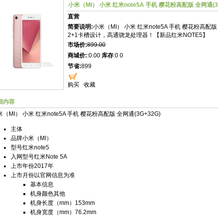
小米（MI） 小米 红米note5A 手机 樱花粉高配版 全网通(3G
直营
简要说明:
小米（MI） 小米 红米note5A 手机 樱花粉高配版
2+1卡槽设计，高通骁龙处理器！【新品红米NOTE5】
市场价:
899.00
商城价:
:0.00
库存
:0 0
节省:
899
购买
收藏
细内容
（MI） 小米 红米note5A 手机 樱花粉高配版 全网通(3G+32G)
主体
品牌
小米（MI）
型号
红米note5
入网型号
红米Note 5A
上市年份
2017年
上市月份
以官网信息为准
基本信息
机身颜色
其他
机身长度（mm）
153mm
机身宽度（mm）
76.2mm