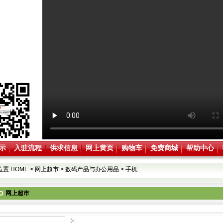
示
入驻流程
供求信息
网上黄页
购物车
免费商城
帮助中心
位置:
HOME
>
网上超市
>
数码产品与办公用品
>
手机
网上超市