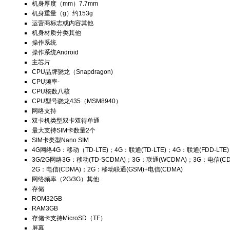
机身厚度（mm）
7.7mm
机身重量（g）
约153g
运营商标志或内容
其他
机身材质分类
其他
操作系统
操作系统
Android
主芯片
CPU品牌
骁龙（Snapdragon)
CPU频率
-
CPU核数
八核
CPU型号
骁龙435（MSM8940）
网络支持
双卡机类型
双卡双待单通
最大支持SIM卡数量
2个
SIM卡类型
Nano SIM
4G网络
4G：移动（TD-LTE)；4G：联通(TD-LTE)；4G：联通(FDD-LTE)
3G/2G网络
3G：移动(TD-SCDMA)；3G：联通(WCDMA)；3G：电信(C
2G：电信(CDMA)；2G：移动联通(GSM)+电信(CDMA)
网络频率（2G/3G）
其他
存储
ROM
32GB
RAM
3GB
存储卡
支持MicroSD（TF）
屏幕