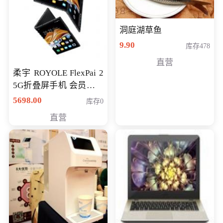
洞庭湖草鱼
9.90
库存478
直营
柔宇 ROYOLE FlexPai 2
5G折叠屏手机 会员专享
购买价格 4998元
5698.00
库存0
直营