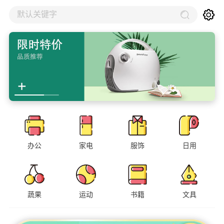
默认关键字
办公
家电
服饰
日用
蔬果
运动
书籍
文具