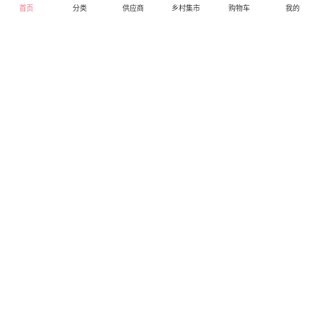
首页
分类
供应商
乡村集市
购物车
我的
步步高VIVO手机Y31A
花生（农村绿色食品 晒
（三网通）
干）
0.00
0.00
库存0
库存0
直营
直营