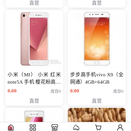
直营
直营
NV930-2G独
小米（MI） 小米 红米
步步高手机vivo X9（全
note5A 手机 樱花粉高配
网通）4GB+64GB
版 全网通(3G+32G)
0.00
0.00
库存0
库存0
直营
直营