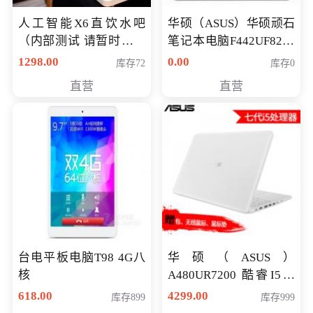
人工智能X6直饮水吧
华硕（ASUS）华硕顽石
（内部测试 请暂时不要
笔记本电脑F442UF8250
购买）
八代独显轻薄办公商务
1298.00
0.00
库存72
库存0
游戏笔记本 火爆推荐
直营
直营
台电平板电脑T98 4G八
华硕（ASUS）
核
A480UR7200 酷睿I5超
薄学生办公游戏独显笔
618.00
4299.00
库存899
库存999
记本电脑 金色 I5-7200