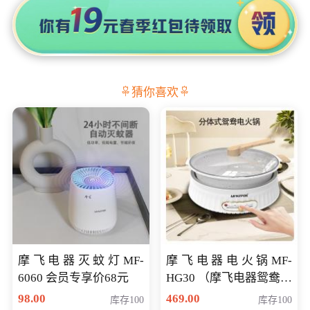
猜你喜欢
摩飞电器灭蚊灯MF-
摩飞电器电火锅MF-
6060 会员专享价68元
HG30 （摩飞电器鸳鸯锅
MF-HG30 ） 会员专享价
98.00
469.00
库存100
库存100