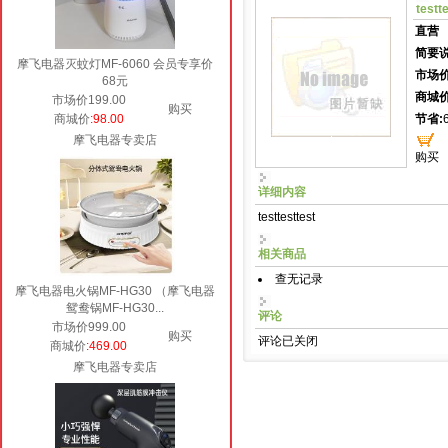
testt
直营
简要说
摩飞电器灭蚊灯MF-6060 会员专享价
市场价
68元
商城价
市场价199.00
购买
商城价
:98.00
节省:
摩飞电器专卖店
购买
详细内容
testtesttest
相关商品
查无记录
摩飞电器电火锅MF-HG30 （摩飞电器
鸳鸯锅MF-HG30...
评论
市场价999.00
购买
评论已关闭
商城价
:469.00
摩飞电器专卖店