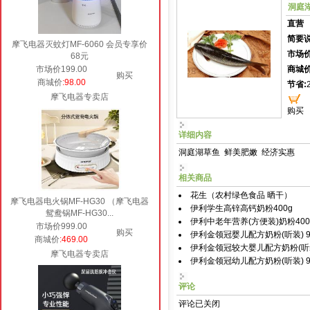
洞庭
直营
简要说
摩飞电器灭蚊灯MF-6060 会员专享价
市场价
68元
市场价199.00
商城价
购买
商城价
:98.00
节省:
摩飞电器专卖店
购买
详细内容
洞庭湖草鱼 鲜美肥嫩 经济实惠
相关商品
花生（农村绿色食品 晒干）
摩飞电器电火锅MF-HG30 （摩飞电器
伊利学生高锌高钙奶粉400g
鸳鸯锅MF-HG30...
伊利中老年营养(方便装)奶粉400
市场价999.00
购买
伊利金领冠婴儿配方奶粉(听装) 9
商城价
:469.00
伊利金领冠较大婴儿配方奶粉(听装)
摩飞电器专卖店
伊利金领冠幼儿配方奶粉(听装) 9
评论
评论已关闭