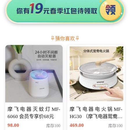
猜你喜欢
摩飞电器灭蚊灯MF-
摩飞电器电火锅MF-
6060 会员专享价68元
HG30 （摩飞电器鸳鸯锅
MF-HG30 ） 会员专享价
98.00
469.00
库存100
库存100