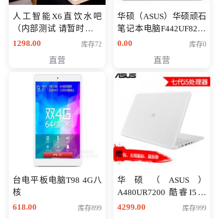
人工智能X6直饮水吧
华硕（ASUS）华硕顽石
（内部测试 请暂时不要
笔记本电脑F442UF8250
购买）
八代独显轻薄办公商务
1298.00
0.00
库存72
库存0
游戏笔记本 火爆推荐
直营
直营
台电平板电脑T98 4G八
华硕（ASUS）
核
A480UR7200 酷睿I5超
薄学生办公游戏独显笔
618.00
4299.00
库存899
库存999
记本电脑 金色 I5-7200