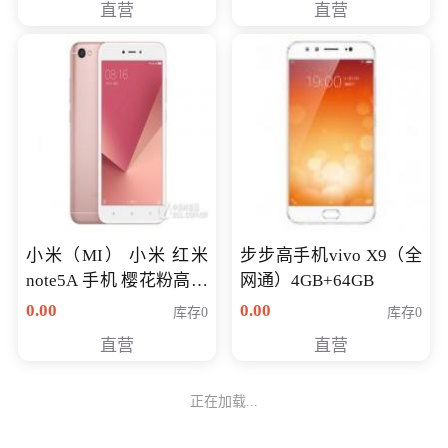
直营
直营
NV930-2G独
小米（MI） 小米 红米
步步高手机vivo X9（全
note5A 手机 樱花粉高配
网通）4GB+64GB
版 全网通(3G+32G)
0.00
0.00
库存0
库存0
直营
直营
正在加载...