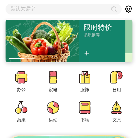
默认关键字
办公
家电
服饰
日用
蔬果
运动
书籍
文具