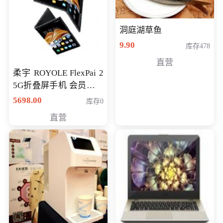
洞庭湖草鱼
9.90
库存478
直营
柔宇 ROYOLE FlexPai 2
5G折叠屏手机 会员专享
购买价格 4998元
5698.00
库存0
直营